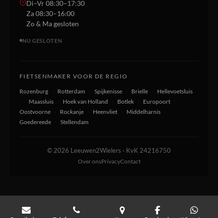
Di–Vr 08:30–17:30
Za 08:30–16:00
Zo & Ma gesloten
NU GESLOTEN
FIETSENMAKER VOOR DE REGIO
Rozenburg
·
Rotterdam
·
Spijkenisse
·
Brielle
·
Hellevoetsluis
·
Maassluis
·
Hoek van Holland
·
Botlek
·
Europoort
·
Oostvoorne
·
Rockanje
·
Heenvliet
·
Middelharnis
·
Goedereede
·
Stellendam
© 2026 Leeuwen2Wielers · KvK 24216750
Over ons
Privacy
Contact