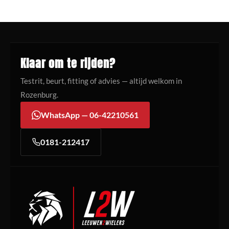
Klaar om te rijden?
Testrit, beurt, fitting of advies — altijd welkom in
Rozenburg.
WhatsApp — 06-42210561
0181-212417