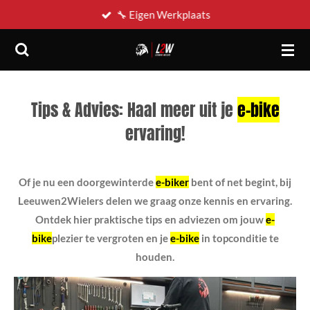
🔧 Eigen Werkplaats
Ga
direct
naar
de
hoofdinhoud
Tips & Advies: Haal meer uit je
e-bike
ervaring!
Of je nu een doorgewinterde
e-biker
bent of net begint, bij
Leeuwen2Wielers delen we graag onze kennis en ervaring.
Ontdek hier praktische tips en adviezen om jouw
e-
bike
plezier te vergroten en je
e-bike
in topconditie te
houden.