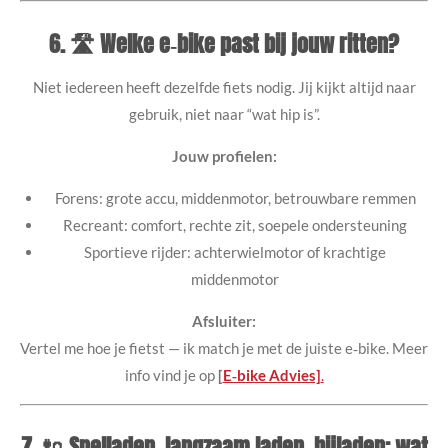
6. 🛣️ Welke e‑bike past bij jouw ritten?
Niet iedereen heeft dezelfde fiets nodig. Jij kijkt altijd naar
gebruik, niet naar “wat hip is”.
Jouw profielen:
Forens: grote accu, middenmotor, betrouwbare remmen
Recreant: comfort, rechte zit, soepele ondersteuning
Sportieve rijder: achterwielmotor of krachtige
middenmotor
Afsluiter:
Vertel me hoe je fietst — ik match je met de juiste e‑bike. Meer
info vind je op
[
E‑bike Advies]
.
7. 🔌 Snelladen, langzaam laden, bijladen: wat