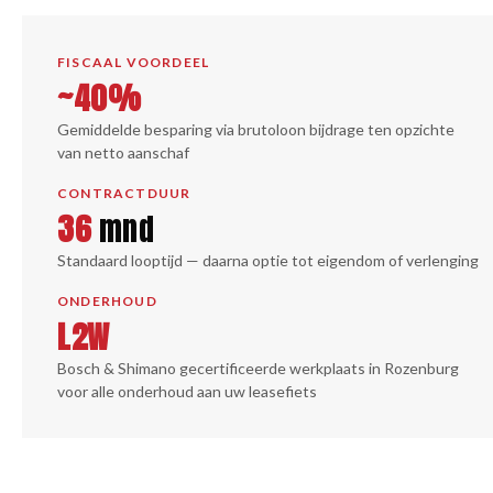
FISCAAL VOORDEEL
~40%
Gemiddelde besparing via brutoloon bijdrage ten opzichte
van netto aanschaf
CONTRACTDUUR
36
mnd
Standaard looptijd — daarna optie tot eigendom of verlenging
ONDERHOUD
L2W
Bosch & Shimano gecertificeerde werkplaats in Rozenburg
voor alle onderhoud aan uw leasefiets