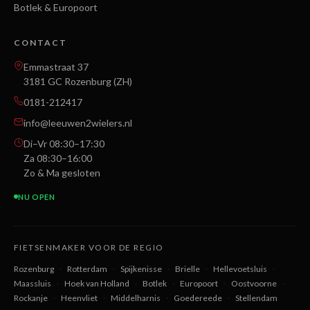
Botlek & Europoort
CONTACT
Emmastraat 37
3181 GC Rozenburg (ZH)
0181-212417
info@leeuwen2wielers.nl
Di–Vr 08:30–17:30
Za 08:30–16:00
Zo & Ma gesloten
NU OPEN
FIETSENMAKER VOOR DE REGIO
Rozenburg
·
Rotterdam
·
Spijkenisse
·
Brielle
·
Hellevoetsluis
·
Maassluis
·
Hoek van Holland
·
Botlek
·
Europoort
·
Oostvoorne
·
Rockanje
·
Heenvliet
·
Middelharnis
·
Goedereede
·
Stellendam