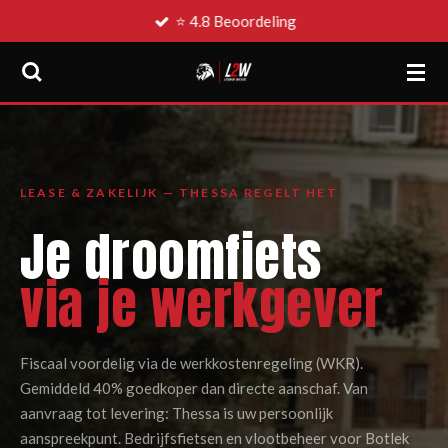
⭐ 4.8 Beoordeling
Ga
direct
naar
de
hoofdinhoud
LEASE & ZAKELIJK — THESSA REGELT HET
Je droomfiets
via je werkgever
Fiscaal voordelig via de werkkostenregeling (WKR).
Gemiddeld 40% goedkoper dan directe aanschaf. Van
aanvraag tot levering: Thessa is uw persoonlijk
aanspreekpunt. Bedrijfsfietsen en vlootbeheer voor Botlek