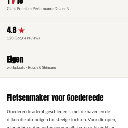
1
v
18
Giant Premium Performance Dealer NL
4.8
★
120 Google reviews
Eigen
werkplaats · Bosch & Shimano
Fietsenmaker voor Goedereede
Goedereede ademt geschiedenis, met de haven en de
dijken die uitnodigen tot stevige tochten. Voor die open,
winderige routes zetten we gravelbikes en e-bikes klaar