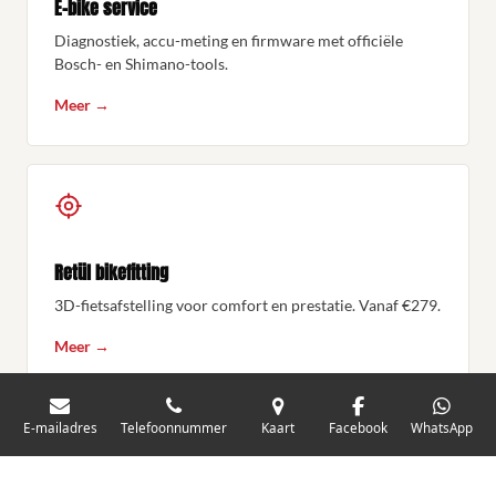
E-bike service
Diagnostiek, accu-meting en firmware met officiële
Bosch- en Shimano-tools.
Meer →
Retül bikefitting
3D-fietsafstelling voor comfort en prestatie. Vanaf €279.
Meer →
E-mailadres
Telefoonnummer
Kaart
Facebook
WhatsApp
OFFICIËEL DEALER VAN