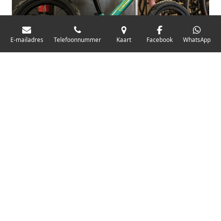
E-mailadres
Telefoonnummer
Kaart
Facebook
WhatsApp
VOOR DE JONGSTE RIJDERS
Kinderfietsen
Van de eerste loopfiets tot een stevige 26-inch tienerfiets
— wij helpen je de juiste maat bepalen. In onze winkel in
Rozenburg mogen kinderen graag proefrijden op merken
die tegen een stootje kunnen, zoals Loekie en Alpina.
Een fiets kopen is één, 'm goed houden is twee. Bij aanschaf
van een nieuwe stads- of kinderfiets krijg je altijd een
gratis eerste onderhoudsbeurt. Onze ervaren monteurs