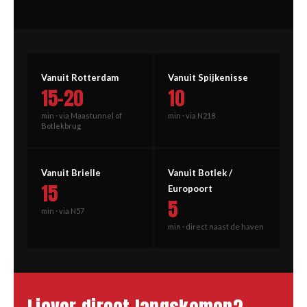
Vanuit Rotterdam
Vanuit Spijkenisse
15–20
10
min · via Maastunnel of
min · via N218
Botlekbrug
Vanuit Brielle
Vanuit Botlek /
15
Europoort
5
min · via N57
min · direct naast de haven