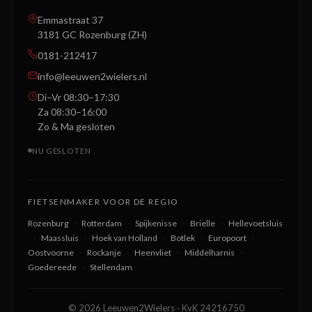
Emmastraat 37
3181 GC Rozenburg (ZH)
0181-212417
info@leeuwen2wielers.nl
Di–Vr 08:30–17:30
Za 08:30–16:00
Zo & Ma gesloten
NU GESLOTEN
FIETSENMAKER VOOR DE REGIO
Rozenburg
·
Rotterdam
·
Spijkenisse
·
Brielle
·
Hellevoetsluis
·
Maassluis
·
Hoek van Holland
·
Botlek
·
Europoort
·
Oostvoorne
·
Rockanje
·
Heenvliet
·
Middelharnis
·
Goedereede
·
Stellendam
© 2026 Leeuwen2Wielers · KvK 24216750