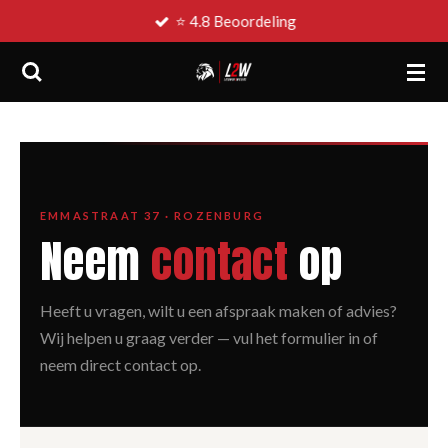
⭐ 4.8 Beoordeling
Ga
direct
naar
de
hoofdinhoud
EMMASTRAAT 37 · ROZENBURG
Neem
contact
op
Heeft u vragen, wilt u een afspraak maken of advies?
Wij helpen u graag verder — vul het formulier in of
neem direct contact op.