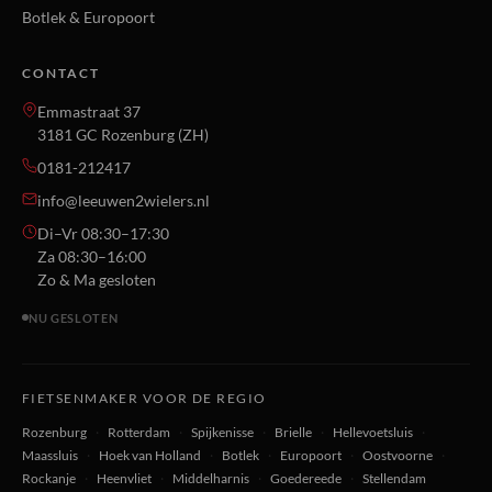
Botlek & Europoort
CONTACT
Emmastraat 37
3181 GC Rozenburg (ZH)
0181-212417
info@leeuwen2wielers.nl
Di–Vr 08:30–17:30
Za 08:30–16:00
Zo & Ma gesloten
NU GESLOTEN
FIETSENMAKER VOOR DE REGIO
Rozenburg
·
Rotterdam
·
Spijkenisse
·
Brielle
·
Hellevoetsluis
·
Maassluis
·
Hoek van Holland
·
Botlek
·
Europoort
·
Oostvoorne
·
Rockanje
·
Heenvliet
·
Middelharnis
·
Goedereede
·
Stellendam