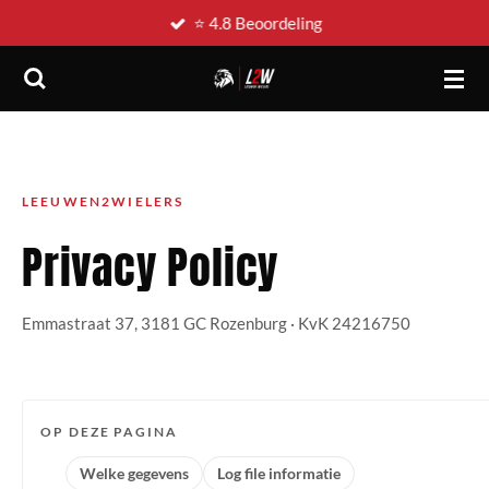
⭐ 4.8 Beoordeling
Ga
direct
naar
de
hoofdinhoud
LEEUWEN2WIELERS
Privacy Policy
Emmastraat 37, 3181 GC Rozenburg · KvK 24216750
OP DEZE PAGINA
Welke gegevens
Log file informatie