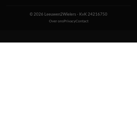
© 2026 Leeuwen2Wielers · KvK 24216750
Over ons
Privacy
Contact