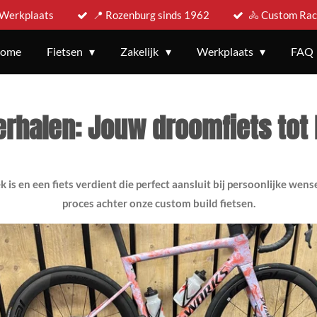
 Werkplaats
📍 Rozenburg sinds 1962
🚴 Custom Rac
ome
Fietsen
Zakelijk
Werkplaats
FAQ
erhalen: Jouw droomfiets tot 
is en een fiets verdient die perfect aansluit bij persoonlijke wense
proces achter onze custom build fietsen.