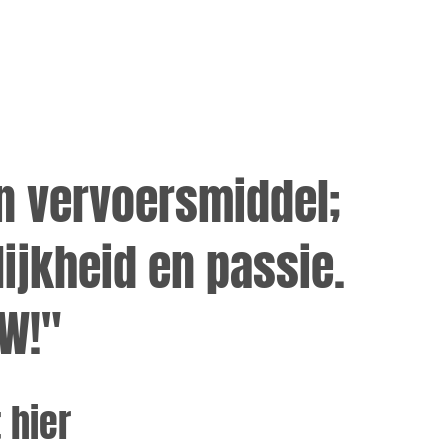
n vervoersmiddel;
ijkheid en passie.
2W!"
 hier