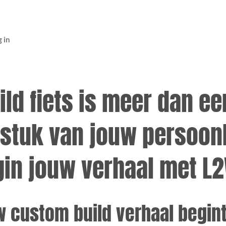
 in
ld fiets is meer dan ee
gstuk van jouw persoonl
in jouw verhaal met L
 custom build verhaal begint