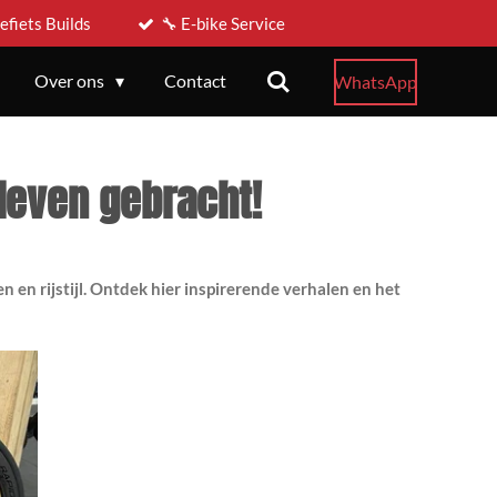
efiets Builds
🔧 E-bike Service
Over ons
Contact
WhatsApp
leven gebracht!
n en rijstijl. Ontdek hier inspirerende verhalen en het