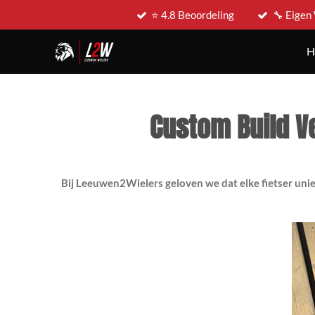
⭐ 4.8 Beoordeling
🔧 Eigen
Ga
direct
H
naar
de
hoofdinhoud
Custom Build V
Bij Leeuwen2Wielers geloven we dat elke fietser uniek 