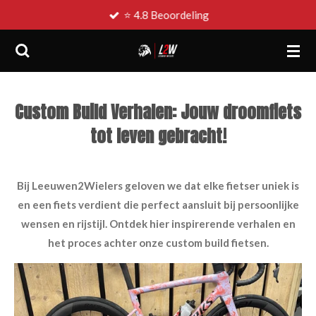
⭐ 4.8 Beoordeling
Ga
direct
naar
de
hoofdinhoud
Custom Build Verhalen: Jouw droomfiets
tot leven gebracht!
Bij Leeuwen2Wielers geloven we dat elke fietser uniek is
en een fiets verdient die perfect aansluit bij persoonlijke
wensen en rijstijl. Ontdek hier inspirerende verhalen en
het proces achter onze custom build fietsen.