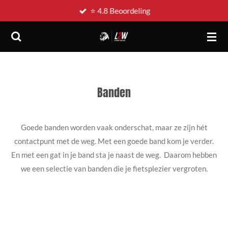
⭐ 4.8 Beoordeling
Ga
direct
naar
de
hoofdinhoud
Banden
Goede banden worden vaak onderschat, maar ze zijn hét
contactpunt met de weg. Met een goede band kom je verder.
En met een gat in je band sta je naast de weg. Daarom hebben
we een selectie van banden die je fietsplezier vergroten.