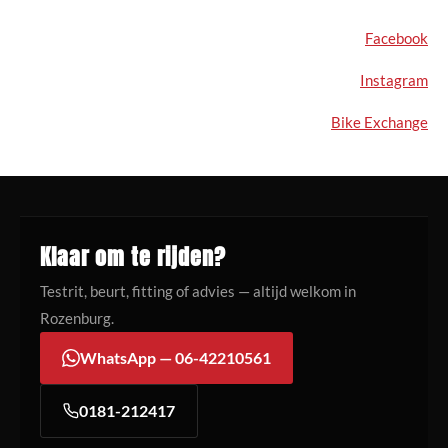
Facebook
Instagram
Bike Exchange
Klaar om te rijden?
Testrit, beurt, fitting of advies — altijd welkom in
Rozenburg.
WhatsApp — 06-42210561
0181-212417