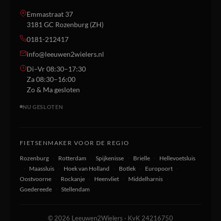
Emmastraat 37
3181 GC Rozenburg (ZH)
0181-212417
info@leeuwen2wielers.nl
Di–Vr 08:30–17:30
Za 08:30–16:00
Zo & Ma gesloten
NU GESLOTEN
FIETSENMAKER VOOR DE REGIO
Rozenburg
·
Rotterdam
·
Spijkenisse
·
Brielle
·
Hellevoetsluis
·
Maassluis
·
Hoek van Holland
·
Botlek
·
Europoort
·
Oostvoorne
·
Rockanje
·
Heenvliet
·
Middelharnis
·
Goedereede
·
Stellendam
© 2026 Leeuwen2Wielers · KvK 24216750