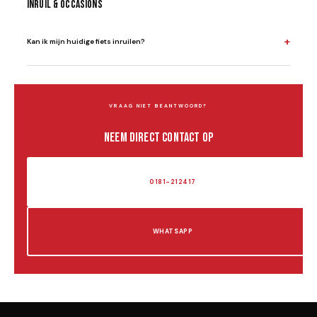
Inruil & Occasions
+
Kan ik mijn huidige fiets inruilen?
VRAAG NIET BEANTWOORD?
Neem direct contact op
0181-212417
WHATSAPP