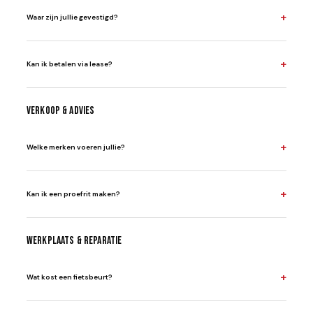
+
Waar zijn jullie gevestigd?
+
Kan ik betalen via lease?
Verkoop & advies
+
Welke merken voeren jullie?
+
Kan ik een proefrit maken?
Werkplaats & reparatie
+
Wat kost een fietsbeurt?