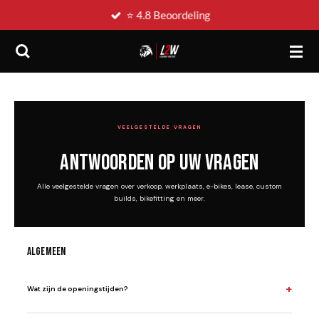
⭐ 4.8 Beoordeling
Ga
direct
naar
de
hoofdinhoud
VEELGESTELDE VRAGEN
Antwoorden op uw vragen
Alle veelgestelde vragen over verkoop, werkplaats, e-bikes, lease, custom
builds, bikefitting en meer.
Algemeen
+
Wat zijn de openingstijden?