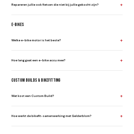
+
Repareren jullie ook fietsen die niet bij jullie gekocht zijn?
E-bikes
+
Welke e-bike motor is het beste?
+
Hoe lang gaat een e-bike accu mee?
Custom Builds & Bikefitting
+
Wat kost een Custom Build?
+
Hoe werkt de bikefit-samenwerking met Gelderblom?