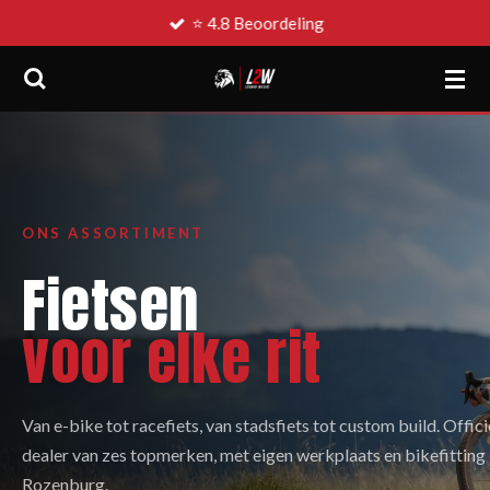
⭐ 4.8 Beoordeling
Ga
direct
naar
de
hoofdinhoud
ONS ASSORTIMENT
Fietsen
voor elke rit
Van e-bike tot racefiets, van stadsfiets tot custom build. Offici
dealer van zes topmerken, met eigen werkplaats en bikefitting 
Rozenburg.